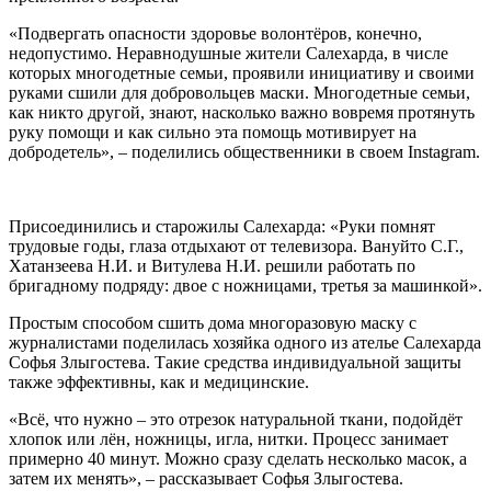
«Подвергать опасности здоровье волонтёров, конечно,
недопустимо. Неравнодушные жители Салехарда, в числе
которых многодетные семьи, проявили инициативу и своими
руками сшили для добровольцев маски. Многодетные семьи,
как никто другой, знают, насколько важно вовремя протянуть
руку помощи и как сильно эта помощь мотивирует на
добродетель», – поделились общественники в своем Instagram.
Присоединились и старожилы Салехарда: «Руки помнят
трудовые годы, глаза отдыхают от телевизора. Вануйто С.Г.,
Хатанзеева Н.И. и Витулева Н.И. решили работать по
бригадному подряду: двое с ножницами, третья за машинкой».
Простым способом сшить дома многоразовую маску с
журналистами поделилась хозяйка одного из ателье Салехарда
Софья Злыгостева. Такие средства индивидуальной защиты
также эффективны, как и медицинские.
«Всё, что нужно – это отрезок натуральной ткани, подойдёт
хлопок или лён, ножницы, игла, нитки. Процесс занимает
примерно 40 минут. Можно сразу сделать несколько масок, а
затем их менять», – рассказывает Софья Злыгостева.