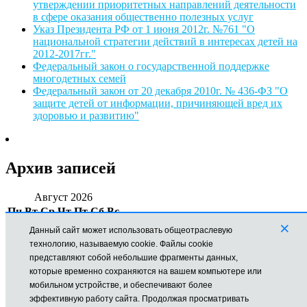
утверждении приоритетных направлений деятельности
в сфере оказания общественно полезных услуг
Указ Президента РФ от 1 июня 2012г. №761 "О
национальной стратегии действий в интересах детей на
2012-2017гг."
Федеральный закон о государственной поддержке
многодетных семей
Федеральный закон от 20 декабря 2010г. № 436-ФЗ "О
защите детей от информации, причиняющей вред их
здоровью и развитию"
Архив записей
Август 2026
Пн
Вт
Ср
Чт
Пт
Сб
Вс
×
1
2
Данный сайт может использовать общеотраслевую
3
4
5
6
7
8
9
технологию, называемую cookie. Файлы cookie
10
11
12
13
14
15
16
представляют собой небольшие фрагменты данных,
17
18
19
20
21
22
23
которые временно сохраняются на вашем компьютере или
мобильном устройстве, и обеспечивают более
24
25
26
27
28
29
30
эффективную работу сайта. Продолжая просматривать
31