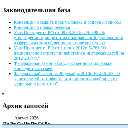
Законодательная база
Конвенция о защите прав человека и основных свобод
Конвенция о правах ребёнка
Указ Президента РФ от 08.08.2016 г. № 398 Об
утверждении приоритетных направлений деятельности
в сфере оказания общественно полезных услуг
Указ Президента РФ от 1 июня 2012г. №761 "О
национальной стратегии действий в интересах детей на
2012-2017гг."
Федеральный закон о государственной поддержке
многодетных семей
Федеральный закон от 20 декабря 2010г. № 436-ФЗ "О
защите детей от информации, причиняющей вред их
здоровью и развитию"
Архив записей
Август 2026
Пн
Вт
Ср
Чт
Пт
Сб
Вс