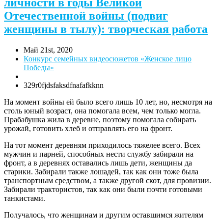
личности в годы Великой
Отечественной войны (подвиг
женщины в тылу): творческая работа
Май 21st, 2020
Конкурс семейных видеосюжетов «Женское лицо
Победы»
329r0fjdsfaksdfnafafkknn
На момент войны ей было всего лишь 10 лет, но, несмотря на
столь юный возраст, она помогала всем, чем только могла.
Прабабушка жила в деревне, поэтому помогала собирать
урожай, готовить хлеб и отправлять его на фронт.
На тот момент деревням приходилось тяжелее всего. Всех
мужчин и парней, способных нести службу забирали на
фронт, а в деревнях оставались лишь дети, женщины да
старики. Забирали также лошадей, так как они тоже была
транспортным средством, а также другой скот, для провизии.
Забирали трактористов, так как они были почти готовыми
танкистами.
Получалось, что женщинам и другим оставшимся жителям