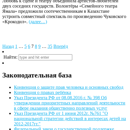
Любовь к сцене и театру объединила артистов-любителей
двух соседних государств. Волонтёры «Семейного театра
Ямала» предложили соотечественникам в Казахстане
устроить совместный спектакль по произведению Чуковского
«Крокодил».
(далее…)
Назад
1
…
5
6
7
8
9
…
35
Вперёд
Найти:
Законодательная база
Конвенция о защите прав человека и основных свобод
Конвенция о правах ребёнка
Указ Президента РФ от 08.08.2016 г. № 398 Об
утверждении приоритетных направлений деятельности
в сфере оказания общественно полезных услуг
Указ Президента РФ от 1 июня 2012г. №761 "О
национальной стратегии действий в интересах детей на
2012-2017гг."
Федеральный закон о государственной поддержке