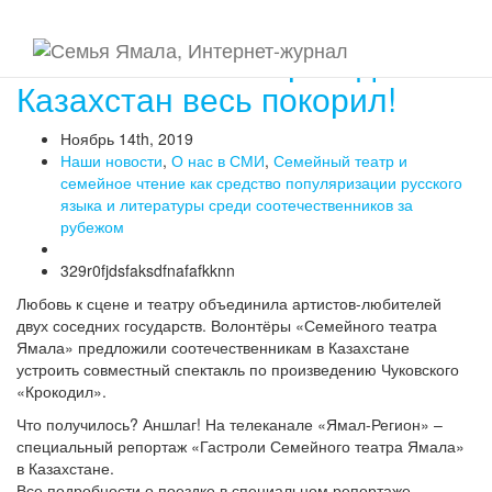
Как ямальский «Крокодил»
Казахстан весь покорил!
Ноябрь 14th, 2019
Наши новости
,
О нас в СМИ
,
Семейный театр и
семейное чтение как средство популяризации русского
языка и литературы среди соотечественников за
рубежом
329r0fjdsfaksdfnafafkknn
Любовь к сцене и театру объединила артистов-любителей
двух соседних государств. Волонтёры «Семейного театра
Ямала» предложили соотечественникам в Казахстане
устроить совместный спектакль по произведению Чуковского
«Крокодил».
Что получилось? Аншлаг! На телеканале «Ямал-Регион» –
специальный репортаж «Гастроли Семейного театра Ямала»
в Казахстане.
Все подробности о поездке в специальном репортаже.