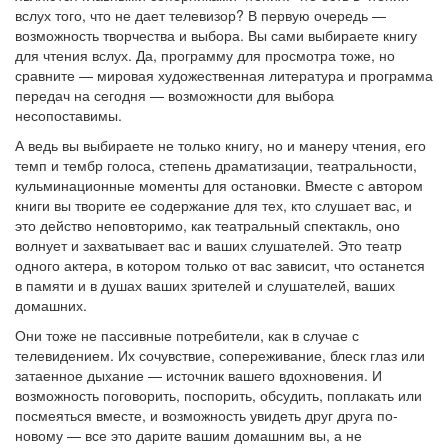
вслух того, что не дает телевизор? В первую очередь —
возможность творчества и выбора. Вы сами выбираете книгу
для чтения вслух. Да, программу для просмотра тоже, но
сравните — мировая художественная литература и программа
передач на сегодня — возможности для выбора
несопоставимы.
А ведь вы выбираете не только книгу, но и манеру чтения, его
темп и тембр голоса, степень драматизации, театральности,
кульминационные моменты для остановки. Вместе с автором
книги вы творите ее содержание для тех, кто слушает вас, и
это действо неповторимо, как театральный спектакль, оно
волнует и захватывает вас и ваших слушателей. Это театр
одного актера, в котором только от вас зависит, что останется
в памяти и в душах ваших зрителей и слушателей, ваших
домашних.
Они тоже не пассивные потребители, как в случае с
телевидением. Их сочувствие, сопереживание, блеск глаз или
затаенное дыхание — источник вашего вдохновения. И
возможность поговорить, поспорить, обсудить, поплакать или
посмеяться вместе, и возможность увидеть друг друга по-
новому — все это дарите вашим домашним вы, а не