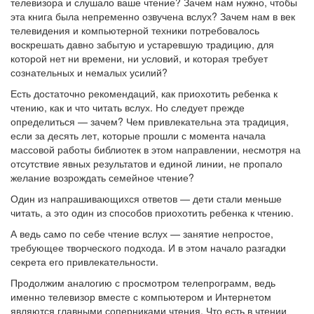
телевизора и слушало ваше чтение? Зачем нам нужно, чтобы
эта книга была непременно озвучена вслух? Зачем нам в век
телевидения и компьютерной техники потребовалось
воскрешать давно забытую и устаревшую традицию, для
которой нет ни времени, ни условий, и которая требует
сознательных и немалых усилий?
Есть достаточно рекомендаций, как приохотить ребенка к
чтению, как и что читать вслух. Но следует прежде
определиться — зачем? Чем привлекательна эта традиция,
если за десять лет, которые прошли с момента начала
массовой работы библиотек в этом направлении, несмотря на
отсутствие явных результатов и единой линии, не пропало
желание возрождать семейное чтение?
Один из напрашивающихся ответов — дети стали меньше
читать, а это один из способов приохотить ребенка к чтению.
А ведь само по себе чтение вслух — занятие непростое,
требующее творческого подхода. И в этом начало разгадки
секрета его привлекательности.
Продолжим аналогию с просмотром телепрограмм, ведь
именно телевизор вместе с компьютером и Интернетом
являются главными соперниками чтения. Что есть в чтении