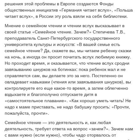
решения этой проблемы в Европе создаются Фонды
общественных инициатив «Германия читает вслух», «Польша
читает вслух», в России эту роль взяли на себя библиотеки.
Мнение о семейном чтении и чтении вслух высказывает в
своей статье «Семейное чтение. Зачем?» Степичева Т.В.,
преподаватель Санкт-Петербургского государственного
университета культуры и искусств: «В вашей семье есть
семейное чтение? Да, скажете вы, мы читаем ребенку сказки
на ночь, а иногда он просит почитать вслух любимую книжку.
Но проходит время, и оказывается, что чтение вслух сродни
завязыванию шнурков на ботинках: пока ребенок мал и не
справляется сам, вы делаете это за него. Постепенно он
овладевает навыками (чтения или завязывания шнурков), вы
контролируете его еще какое-то время, а затем облегченно
вздыхаете и благополучно отпускаете дитя в
«самостоятельное плавание». «Как хорошо уметь читать! Не
надо к маме приставать, не надо бабушку просить: «Прочти,
пожалуйста, прочти».
Семейное чтение — это деятельность и, как любая
деятельность, требует ответа на вопрос «зачем?». Зачем нам
с вами нужно (если нужно), чтобы чадо оторвалось от