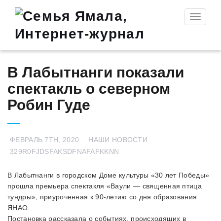
Toggle
navigati
В Лабытнанги показали
спектакль о северном
Робин Гуде
ФЕВРАЛЬ 7TH, 2020
НАШИ НОВОСТИ
329R0FJDSFAKSDFNAFAFKKNN
В Лабытнанги в городском Доме культуры «30 лет Победы»
прошла премьера спектакля «Ваули — священная птица
тундры», приуроченная к 90-летию со дня образования
ЯНАО.
Постановка рассказала о событиях, происходящих в